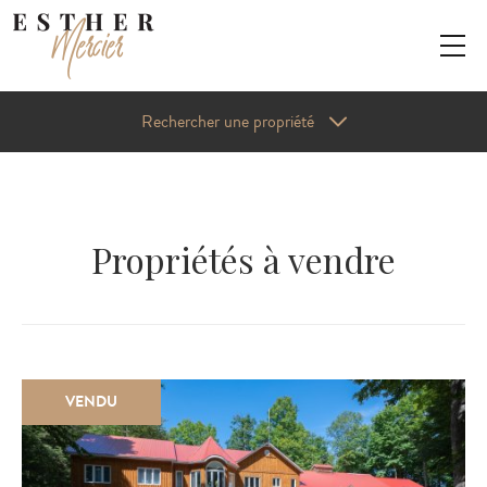
ACCUEIL
Rechercher une propriété
PROPRIÉTÉS À VENDRE
VENDRE UNE PROPRIÉTÉ
Propriétés à vendre
ESTHER MERCIER
SOTHEBY'S
CONTACT
RECHERCHER
VENDU
BUREAU DE MAGOG