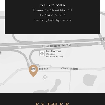
Cell 819 357-5839
Bureau 514 287-7434 ext.111
Fax 514 287-8983
emercier@sothebysrealty.ca